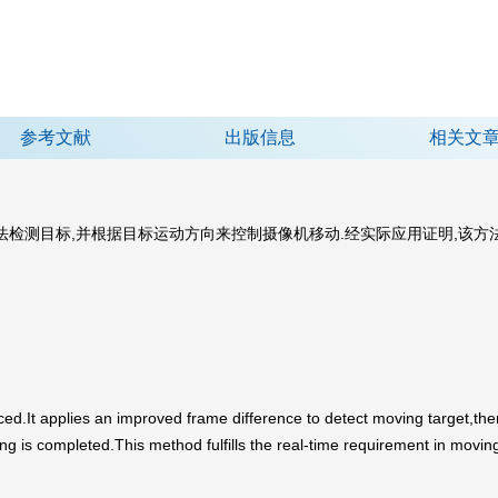
参考文献
出版信息
相关文
法检测目标,并根据目标运动方向来控制摄像机移动.经实际应用证明,该方
uced.It applies an improved frame difference to detect moving target,th
ing is completed.This method fulfills the real-time requirement in movi