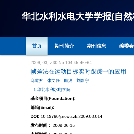
华北水利水电大学学报(自然
首页
期刊简介
期刊信息
编委会
2009, 03, v.30;No.104 45-46+64
帧差法在运动目标实时跟踪中的应用
邱道尹
张文静
顾波
刘新宇
1.华北水利水电学院
基金项目(Foundation):
邮箱(Email):
DOI:
10.19760/j.ncwu.zk.2009.03.014
发布时间：
2009-06-15