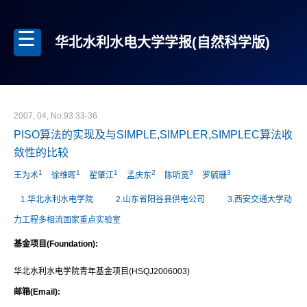
华北水利水电大学学报(自然科学版)
2007, 04, No.93 33-36
PISO算法的实现及与SIMPLE,SIMPLER,SIMPLEC算法收
敛性的比较
1
1
1
2
3
3
王为术
徐维晖
翟肇江
孟庆东
陈听宽
罗毓珊
1.华北水利水电学院
2.山东省阳谷县供电公司
3.西安交通大学动
力工程多相流国家重点实验室
基金项目(Foundation):
华北水利水电学院青年基金项目(HSQJ2006003)
邮箱(Email):